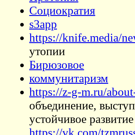
Социократия
s3app
https://knife.media/n
утопии
Бирюзовое
коммунитаризм
https://z-g-m.ru/abou
объединение, высту
устойчивое развити
https://vk.com/tzmrus