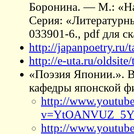
Боронина. — М.: «На
Серия: «Литературн
033901-6., pdf для с
http://japanpoetry.ru/
http://e-uta.ru/oldsite
«Поэзия Японии.». В
кафедры японской ф
http://www.youtub
v=YtOANVUZ_5
http://www.youtub