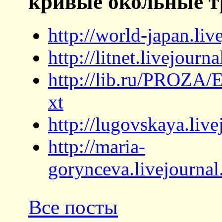
кривые окольные 
http://world-japan.li
http://litnet.livejour
http://lib.ru/PROZA
xt
http://lugovskaya.liv
http://maria-
gorynceva.livejourna
Все посты