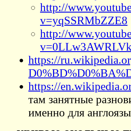
http://www.youtub
v=yqSSRMbZZE8
http://www.youtub
v=0LLw3AWRLV
https://ru.wikiped
D0%BD%D0%BA%D
https://en.wikipedia.
там занятные разно
именно для англоязы