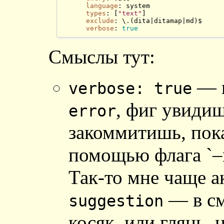
language
: system

types
: [
"text"
]

exclude
: \.(dita|ditamap|md)$

verbose
: 
true
Cмыслы тут:
— п
verbose: true
, фиг увидиш
error
закоммитишь, пока
помощью флага `–n
Так-то мне чаще 
— в см
suggestion
косяк, или глянь, 