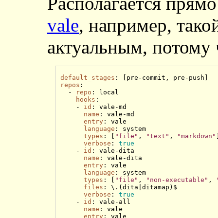
Располагается прямо
vale
, например, тако
актуальным, потому 
default_stages
repos
:

  - 
repo
: local

hooks
:

    - 
id
: vale-md

name
: vale-md

entry
: vale

language
: system

types
: [
"file"
, 
"text"
, 
"markdown"
verbose
: 
true
    - 
id
: vale-dita

name
: vale-dita

entry
: vale

language
: system

types
: [
"file"
, 
"non-executable"
, 
files
: \.(dita|ditamap)$

verbose
: 
true
    - 
id
: vale-all

name
: vale

entry
: vale
