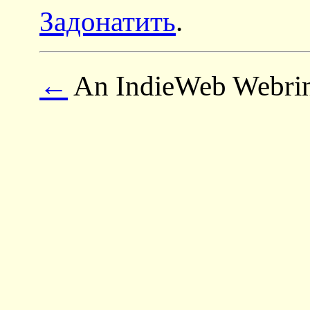
Задонатить
.
←
An IndieWeb Webri