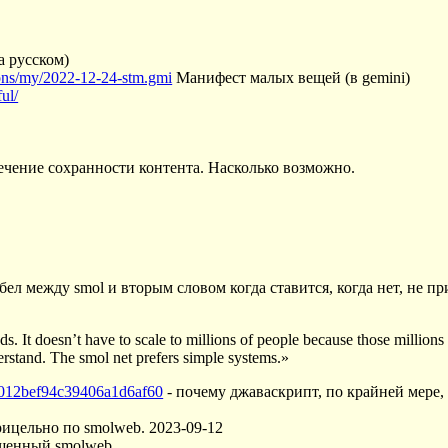
а русском)
ions/my/2022-12-24-stm.gmi
Манифест малых вещей (в gemini)
ul/
ечение сохранности контента. Насколько возможно.
робел между smol и вторым словом когда ставится, когда нет, не п
ends. It doesn’t have to scale to millions of people because those millions
erstand. The smol net prefers simple systems.»
1d012bef94c39406a1d6af60
- почему джаваскрипт, по крайней мере,
рицельно по smolweb. 2023-09-12
ященный smolweb.