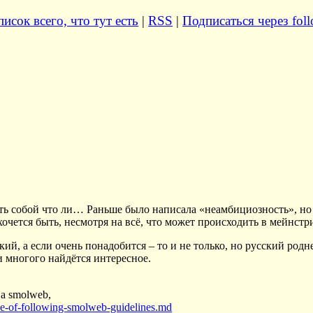
исок всего, что тут есть
|
RSS
|
Подписаться через foll
ыть собой что ли… Раньше было написала «неамбициозность», но
очется быть, несмотря на всё, что может происходить в мейнстри
ий, а если очень понадобится – то и не только, но русский родн
и многого найдётся интересное.
 a smolweb,
nce-of-following-smolweb-guidelines.md