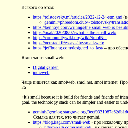
Всякого об этом:
https://tolstoevsky.ml/articles/2022-12-24-stm.gmi
(н
gemini://phreedom.club/~tolstoevsky/translat
https://benhoyt.com/writings/the-small-web-is-beautif
https://ar.al/2020/08/07/what-is-the-small-web/
https://communitywiki.org/wiki/SmolNet
https://neustadt.fr/essays/the-small-web/
https://jeffhuang.com/designed_to_last/
– про обесп
Явно части small web:
Digital garden
indieweb
Чаще пишется как smolweb, smol net, smol internet. П
26
«It’s small because it is build for friends and friends of fri
goal, the technology stack can be simpler and easier to und
gemini://gemlog.stargrave.org/9ecf9331987a62db
Ссылка для тех, кто читает gemini.
https://blog.kagi.com/small-web
- про искалочку п
https://kagi.com/smallweb
- их сайтег, посв