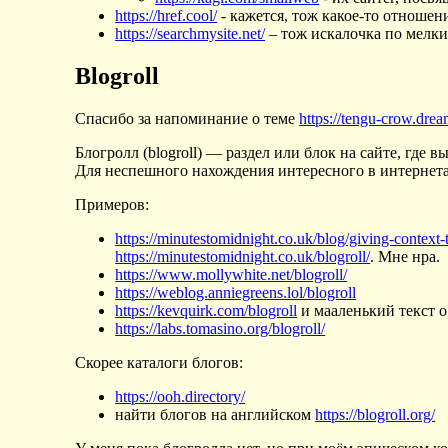
https://href.cool/
- кажется, тож какое-то отношен
https://searchmysite.net/
– тож искалочка по мелки
Blogroll
Спасибо за напоминание о теме
https://tengu-crow.dre
Блогролл (blogroll) — раздел или блок на сайте, где
Для неспешного нахождения интересного в интернетах
Примеров:
https://minutestomidnight.co.uk/blog/giving-context-t
https://minutestomidnight.co.uk/blogroll/
. Мне нра.
https://www.mollywhite.net/blogroll/
https://weblog.anniegreens.lol/blogroll
https://kevquirk.com/blogroll
и мааленький текст 
https://labs.tomasino.org/blogroll/
Скорее каталоги блогов:
https://ooh.directory/
найти блогов на английском
https://blogroll.org/