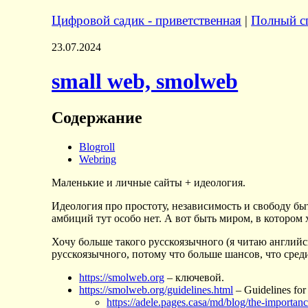
Цифровой садик - приветственная
|
Полный сп
23.07.2024
small web, smolweb
Содержание
Blogroll
Webring
Маленькие и личные сайты + идеология.
Идеология про простоту, независимость и свободу б
амбиций тут особо нет. А вот быть миром, в котором х
Хочу больше такого русскоязычного (я читаю английск
русскоязычного, потому что больше шансов, что сред
https://smolweb.org
– ключевой.
https://smolweb.org/guidelines.html
– Guidelines for
https://adele.pages.casa/md/blog/the-importa