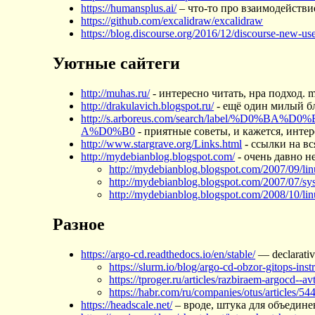
https://humansplus.ai/
– что-то про взаимодействи
https://github.com/excalidraw/excalidraw
https://blog.discourse.org/2016/12/discourse-new-user
Уютные сайтеги
http://muhas.ru/
- интересно читать, нра подход. 
http://drakulavich.blogspot.ru/
- ещё один милый б
http://s.arboreus.com/search/label
A%D0%B0
- приятные советы, и кажется, интер
http://www.stargrave.org/Links.html
- ссылки на вс
http://mydebianblog.blogspot.com/
- очень давно н
http://mydebianblog.blogspot.com/2007/09/l
http://mydebianblog.blogspot.com/2007/07/sys
http://mydebianblog.blogspot.com/2008/10/li
Разное
https://argo-cd.readthedocs.io/en/stable/
— declarative
https://slurm.io/blog/argo-cd-obzor-gitops-ins
https://tproger.ru/articles/razbiraem-argocd--
https://habr.com/ru/companies/otus/articles/54
https://headscale.net/
– вроде, штука для объединен