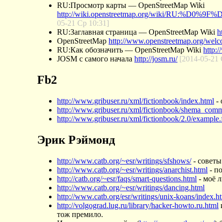
RU:Просмотр карты — OpenStreetMap Wiki
http://wiki.openstreetmap.org/wiki/
05-21 Ср 10:31]
RU:Заглавная страница — OpenStreetMap Wiki
h
OpenStreetMap
http://www.openstreetmap.org/wel
RU:Как обозначить — OpenStreetMap Wiki
http:
JOSM с самого начала
http://josm.ru/
[2014-05-21 
Fb2
http://www.gribuser.ru/xml/fictionbook/index.html
- 
http://www.gribuser.ru/xml/fictionbook/shema_com
http://www.gribuser.ru/xml/fictionbook/2.0/example.
Эрик Рэймонд
http://www.catb.org/~esr/writings/sfshows/
- советы
http://www.catb.org/~esr/writings/anarchist.html
- п
http://catb.org/~esr/faqs/smart-questions.html
- моё л
http://www.catb.org/~esr/writings/dancing.html
http://www.catb.org/esr/writings/unix-koans/index.h
http://volgograd.lug.ru/library/hacker-howto.ru.html
тож премило.