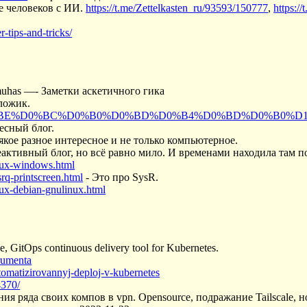
е человеков с ИИ.
https://t.me/Zettelkasten_ru/93593/150777
,
https:/
-tips-and-tricks/
muhas —- Заметки аскетичного гика
ложик.
/%D0%BA%D0%BE%D0%BC%D0%B0%D0%BD%D0%B4%D0%BD%D0%B
есный блог.
якое разное интересное и не только компьютерное.
еактивный блог, но всё равно мило. И временами находила там п
inux-windows.html
rq-printscreen.html
- Это про SysR.
nux-debian-gnulinux.html
, GitOps continuous delivery tool for Kubernetes.
trumenta
avtomatizirovannyj-deploj-v-kubernetes
4370/
ия ряда своих компов в vpn. Opensource, подражание Tailscale, 