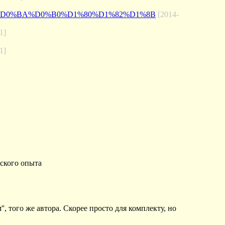
%80_%D0%BA%D0%B0%D1%80%D1%82%D1%8B
[2014-
1]
1]
мского опыта
'', того же автора. Скорее просто для комплекту, но