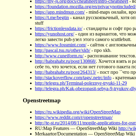
https://my-js.org/docs/cheatsheet/intro-cheatsheet
- в
https://foundation.mozilla.org/en/privacynotincluded
https://app.mindmup.com/
- mind-maps онлайн, вр
https://t.me/begtin
- канал русскоязычный, хотя опи
stuff
https://frictionlessdata.io/
- стандарты и софт про р
https://yunohost.org/
- один из вариантов, что мо
легко завести pub-узел этого самого scuttlebutt.
https://www.fossmint.com/
- сайтик с англоязычны
http://pascal.tsu.ru/other/xkb/
- про xkb.
http://www.cuneiform.ru/
- распознавание текстов.
http://habrahabr.ru/post/130868/
. Хочется взять и р
себе то, что хочется, если нет готового пакета п
http://habrahabr.ru/post/264313/
- пост про ``что п
http://stackoverflow.com/tags/.netrc/info
- кратеньк
http://telegra.ph/Terminal-poleznye-tryuki-11-29
http://telegra.ph/Kak-obezopasit-sebya-9-tryukov-dl
Openstreetmap
https://ru.wikipedia.org/wiki/OpenStreetMap
https://www.reddit.com/r/openstreetmap/
http://te-st.ru/2014/08/11/mopile-applications-for-os
RU:Map Features — OpenStreetMap Wiki
http://w
Merkaartor/Documentation — OpenStreetMap Wik