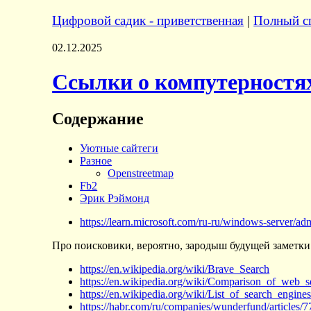
Цифровой садик - приветственная
|
Полный сп
02.12.2025
Ссылки о компутерностя
Содержание
Уютные сайтеги
Разное
Openstreetmap
Fb2
Эрик Рэймонд
https://learn.microsoft.com/ru-ru/windows-server
Про поисковики, вероятно, зародыш будущей заметки
https://en.wikipedia.org/wiki/Brave_Search
https://en.wikipedia.org/wiki/Comparison_of_web_s
https://en.wikipedia.org/wiki/List_of_search_engine
https://habr.com/ru/companies/wunderfund/articles/