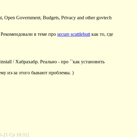
 Open Government, Budgets, Privacy and other govtech
. Рекомендовали в теме про
secure scuttlebutt
как то, где
nstall / Хабрахабр. Реально - про ``как установить
чему из-за этого бывают проблемы. )
5-21 Ср 10:31]