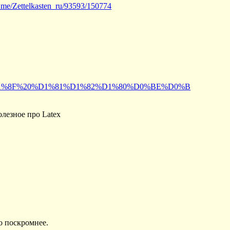
/t.me/Zettelkasten_ru/93593/150774
0%D1%8F%20%D1%81%D1%82%D1%80%D0%BE%D0%B
олезное про Latex
но поскромнее.