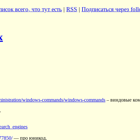
исок всего, что тут есть
|
RSS
|
Подписаться через foll
х
/administration/windows-commands/windows-commands
– виндовые ком
.
earch_engines
s
777850/
— про юникод.