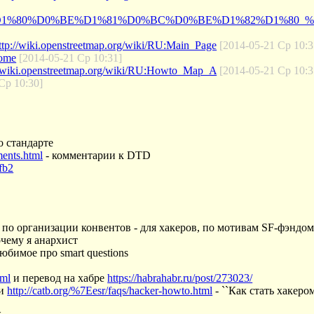
RU:%D0%9F%D1%80%D0%BE%D1%81%D0%BC%D0%BE%D1%82%D1
ttp://wiki.openstreetmap.org/wiki/RU:Main_Page
[2014-05-21 Ср 10:3
come
[2014-05-21 Ср 10:31]
//wiki.openstreetmap.org/wiki/RU:Howto_Map_A
[2014-05-21 Ср 10:3
Ср 10:30]
о стандарте
ments.html
- комментарии к DTD
fb2
 по организации конвентов - для хакеров, по мотивам SF-фэндо
очему я анархист
юбимое про smart questions
tml
и перевод на хабре
https://habrahabr.ru/post/273023/
и
http://catb.org/%7Eesr/faqs/hacker-howto.html
- ``Как стать хакером