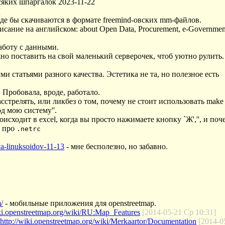
сяких шпаргалок 2023-11-22
/
оде бы скачиваются в формате freemind-овских mm-файлов.
сание на английском: about Open Data, Procurement, e-Government,
аботу с данными.
жно поставить на свой маленький серверочек, чтоб уютно рулить
ми статьями разного качества. Эстетика не та, но полезное есть
 Пробовала, вроде, работало.
асстрелять, или ликбез о том, почему не стоит использовать make i
од мою систему''.
роисходит в excel, когда вы просто нажимаете кнопку `Ж','', и по
о про
.netrc
ya-linuksoidov-11-13
- мне бесполезно, но забавно.
m/
- мобильные приложения для openstreetmap.
iki.openstreetmap.org/wiki/RU:Map_Features
[2014-05-21 Ср 10:31]
i
http://wiki.openstreetmap.org/wiki/Merkaartor/Documentation
[2014-0