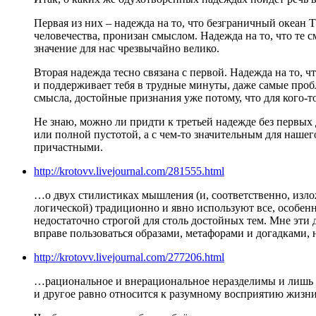
Первая из них – надежда на то, что безграничный океан
человечества, пронизан смыслом. Надежда на то, что те
значение для нас чрезвычайно велико.
Вторая надежда тесно связана с первой. Надежда на то, 
и поддерживает тебя в трудные минуты, даже самые проб
смысла, достойные признания уже потому, что для кого-т
Не знаю, можно ли придти к третьей надежде без первых 
или полной пустотой, а с чем-то значительным для наше
причастными.
http://krotovv.livejournal.com/281555.html
…о двух стилистиках мышления (и, соответственно, изл
логической) традиционно и явно используют все, особенн
недостаточно строгой для столь достойных тем. Мне эти
вправе пользоваться образами, метафорами и догадками, 
http://krotovv.livejournal.com/277206.html
…рациональное и внерациональное неразделимы и лишь п
и другое равно относится к разумному восприятию жизни