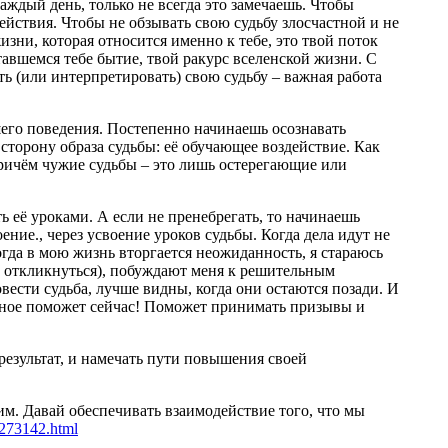
аждый день, только не всегда это замечаешь. Чтобы
действия. Чтобы не обзывать свою судьбу злосчастной и не
жизни, которая относится именно к тебе, это твой поток
авшемся тебе бытие, твой ракурс вселенской жизни. С
ть (или интерпретировать) свою судьбу – важная работа
шего поведения. Постепенно начинаешь осознавать
сторону образа судьбы: её обучающее воздействие. Как
Причём чужие судьбы – это лишь остерегающие или
ть её уроками. А если не пренебрегать, то начинаешь
ение., через усвоение уроков судьбы. Когда дела идут не
 Когда в мою жизнь вторгается неожиданность, я стараюсь
до откликнуться), побуждают меня к решительным
вести судьба, лучше видны, когда они остаются позади. И
бидное поможет сейчас! Поможет принимать призывы и
 результат, и намечать пути повышения своей
им. Давай обеспечивать взаимодействие того, что мы
m/273142.html