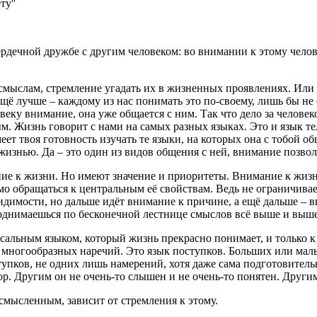
ту''
дечной дружбе с другим человеком: во внимании к этому челове
 смыслам, стремление угадать их в жизненных проявлениях. Или ч
щё лучше – каждому из нас понимать это по-своему, лишь бы н
еку внимание, она уже общается с ним. Так что дело за человеком
м. Жизнь говорит с нами на самых разных языках. Это и язык те
еет твоя готовность изучать те языки, на которых она с тобой о
жизнью. Да – это один из видов общения с ней, внимание позво
ание к жизни. Но имеют значение и приоритеты. Внимание к жи
имо обращаться к центральным её свойствам. Ведь не ограничивае
димости, но дальше идёт внимание к причине, а ещё дальше – 
Поднимаешься по бесконечной лестнице смыслов всё выше и вы
альным языком, который жизнь прекрасно понимает, и только к 
оих многообразных наречий. Это язык поступков. Больших или м
ков, не одних лишь намерений, хотя даже сама подготовительн
р. Другим он не очень-то слышен и не очень-то понятен. Другим
мысленным, зависит от стремления к этому.