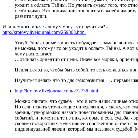
уходит в область Тайны. Но уловить смысл того, что отн
необходимо. Это понимание становится важнейшим результ
развития души.
Или немного иначе - чему я могу тут научиться? -
http://krotovv.livejournal.com/269868.html
Углублённая приметчивость побуждает к замене вопроса 
не можем, потому что он уходит в область Тайны. А вот в
чему располагает.
…отличать ориентир от цели. Иначе все моряки, ориенти
Цепляться за то, чтобы быть собой, то есть оставаться п
Научиться делать что-то для саморазвития – …первый шаг
http://krotovv.livejournal.com/272736.html
Можно считать, что судьба – это и есть наши личные от
Но если искать уточняющие определения, я скажу, что суд
зрения, судьбу можно назвать повествованием для главн
событий, и пометить те из них, которые и есть судьба, - 
сколько поворотных точек нашей собственной остаётся 
индивидуальной жизни, который мы называем судьбой. М