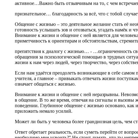
активное…Важно быть отзывчивым на то, с чем встречаеш
признательное… благодарность за всё, что с тобой случает
Общение с жизнью – это деятельное желание стать её не
готовность услышать зов и отозваться, угадать намёк и ч
Внимание к жизни и общение с ней является для человек
приметчивость к ориентирам и обстоятельствам, стремитьс
препятствия к диалогу с жизнью… - …ограниченность сво
обращения за психологической помощью в трудных ситуац
жизни к нам через людей, через творчество, через собс
Если нам удаётся преодолеть возникающие в себе самом 
учителя, а главное – привыкать отвечать жизни поступк
означает общаться с жизнью.
Внимание к жизни и общение с ней неразрывны. Невозмо
в общение. В то же время, отвечая на сигналы и вызовы 
поведении. Глубинное общение с жизнью основано, как и
приложить немало усилий.
Может ли быть у человека более грандиозная цель, чем 
Ответ обретает реальность, если суметь перейти от вопро
необходимо мне усвоить?'' Не стоит думать, что ты неп