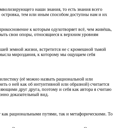
мволизирующего наши знания, то есть знания всего
о островка, тем или иным способом доступны нам и их
 прикосновение к которым одухотворяет всё, чем живёшь,
быть свои опоры, относящиеся к верхним уровням
нашей земной жизни, встретится не с кромешной тьмой
смысла мироздания, к которому мы ощущаем себя
илистику (её можно назвать рациональной или
рить о ней как об интуитивной или образной) считается
яющими друг друга, поэтому и себя как автора я считаю
ионно доказательный вид.
 как рациональными путями, так и метафорическими. То