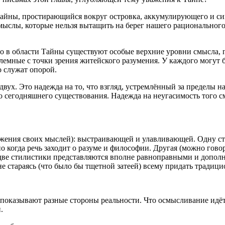
 Тайны, простирающийся вокруг островка, аккумулирующего и си
 смыслы, которые нельзя вытащить на берег нашего рациональног
что в области Тайны существуют особые верхние уровни смысла,
лемные с точки зрения житейского разумения. У каждого могут 
о служат опорой.
двух. Это надежда на то, что взгляд, устремлённый за пределы 
го сегодняшнего существования. Надежда на неугасимость того 
ожения своих мыслей): выстраивающей и улавливающей. Одну ст
о когда речь заходит о разуме и философии. Другая (можно гово
 две стилистики представляются вполне равноправными и дополн
не стараясь (что было бы тщетной затеей) всему придать традиц
оказывают разные стороны реальности. Что осмысливание идёт
.