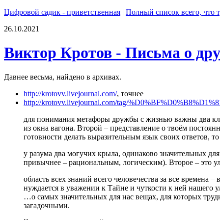
Цифровой садик - приветственная
|
Полный список всего, что т
26.10.2021
Виктор Кротов - Письма о др
Давнее весьма, найдено в архивах.
http://krotovv.livejournal.com/
, точнее
http://krotovv.livejournal.com/tag/%D0%BF
для понимания метафоры дружбы с жизнью важны два клю
из окна вагона. Второй – представление о твоём постоян
готовности делать выразительным язык своих ответов, то
у разума два могучих крыла, одинаково значительных дл
привычнее – рациональным, логическим). Второе – это у
область всех знаний всего человечества за все времена 
нуждается в уважении к Тайне и чуткости к ней нашего
…о самых значительных для нас вещах, для которых трудн
загадочными.