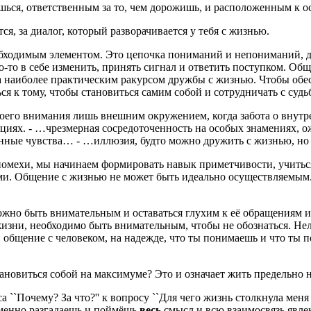
ься, ответственным за то, чем дорожишь, и расположенным к ос
ся, за диалог, который разворачивается у тебя с жизнью.
обходимым элементом. Это цепочка пониманий и непониманий, д
то-то в себе изменить, принять сигнал и ответить поступком. Об
а наиболее практическим ракурсом дружбы с жизнью. Чтобы обе
я к тому, чтобы становиться самим собой и сотрудничать с судьбо
его внимания лишь внешним окружением, когда забота о внутрен
иях. - …чрезмерная сосредоточенность на особых знамениях, о
твенные чувства… - …иллюзия, будто можно дружить с жизнью, н
помехи, мы начинаем формировать навык приметчивости, учиться
ами. Общение с жизнью не может быть идеально осуществляемым.
жно быть внимательным и оставаться глухим к её обращениям и 
жизни, необходимо быть внимательным, чтобы не обознаться. Не
 общение с человеком, на надежде, что ты понимаешь и что ты 
становиться собой на максимуме? Это и означает жить предельн
са ``Почему? За что?'' к вопросу ``Для чего жизнь столкнула мен
ременно разгадаешь и поймёшь
весь
смысл и всю взаимосвязь явле