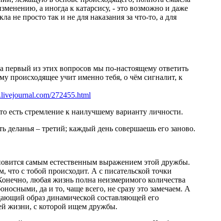
изменению, а иногда к катарсису, - это возможно и даже
не просто так и не для наказания за что-то, а для
на первый из этих вопросов мы по-настоящему ответить
ему происходящее учит именно тебя, о чём сигналит, к
v.livejournal.com/272455.html
, то есть стремление к наилучшему варианту личности.
ть деланья – третий; каждый день совершаешь его заново.
тановится самым естественным выражением этой дружбы.
м, что с тобой происходит. А с писательской точки
 Конечно, любая жизнь полна неизмеримого количества
оносными, да и то, чаще всего, не сразу это замечаем. А
бщающий образ динамической составляющей его
ей жизни, с которой ищем дружбы.