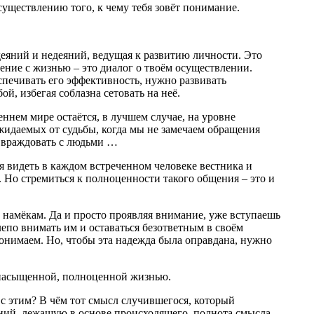
уществлению того, к чему тебя зовёт понимание.
еяний и недеяний, ведущая к развитию личности. Это
щение с жизнью – это диалог о твоём осуществлении.
спечивать его эффективность, нужно развивать
й, избегая соблазна сетовать на неё.
нем мире остаётся, в лучшем случае, на уровне
жидаемых от судьбы, когда мы не замечаем обращения
о враждовать с людьми …
 видеть в каждом встреченном человеке вестника и
 Но стремиться к полноценности такого общения – это и
намёкам. Да и просто проявляя внимание, уже вступаешь
лепо внимать им и оставаться безответным в своём
понимаем. Но, чтобы эта надежда была оправдана, нужно
о насыщенной, полноценной жизнью.
я с этим? В чём тот смысл случившегося, который
ний, лежащую в основе происходящего, полнота смысла