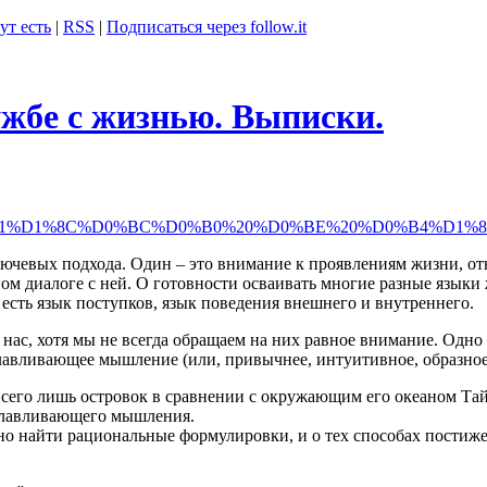
ут есть
|
RSS
|
Подписаться через follow.it
ужбе с жизнью. Выписки.
%D0%B8%D1%81%D1%8C%D0%BC%D0%B0%20%D0%BE%20%D0%
чевых подхода. Один – это внимание к проявлениям жизни, отн
ном диалоге с ней. О готовности осваивать многие разные языки
 есть язык поступков, язык поведения внешнего и внутреннего.
я нас, хотя мы не всегда обращаем на них равное внимание. О
лавливающее мышление (или, привычнее, интуитивное, образное
– всего лишь островок в сравнении с окружающим его океаном Т
 улавливающего мышления.
о найти рациональные формулировки, и о тех способах постижени