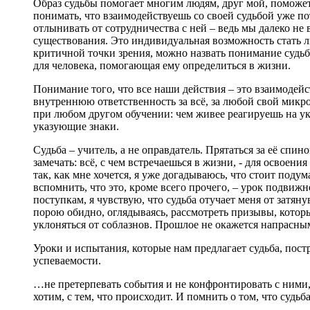
Образ судьбы помогает многим людям, друг мой, поможет 
понимать, что взаимодействуешь со своей судьбой уже пот
отлынивать от сотрудничества с ней – ведь мы далеко не в
существования. Это индивидуальная возможность стать л
критичной точки зрения, можно назвать понимание судьбы
для человека, помогающая ему определиться в жизни.
Понимание того, что все наши действия – это взаимодей
внутреннюю ответственность за всё, за любой свой микр
при любом другом обучении: чем живее реагируешь на ук
указующие знаки.
Судьба – учитель, а не оправдатель. Прятаться за её спин
замечать: всё, с чем встречаешься в жизни, - для освоени
так, как мне хочется, я уже догадываюсь, что стоит подум
вспомнить, что это, кроме всего прочего, – урок подвиж
поступкам, я чувствую, что судьба отучает меня от затя
порою обидно, оглядываясь, рассмотреть призывы, котор
уклоняться от соблазнов. Прошлое не окажется напрасным
Уроки и испытания, которые нам предлагает судьба, постр
успеваемости.
…не претерпевать события и не конфронтировать с ними,
хотим, с тем, что происходит. И помнить о том, что суд