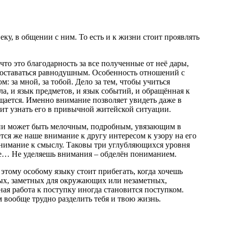
ку, в общении с ним. То есть и к жизни стоит проявлять
то это благодарность за все полученные от неё дары,
е оставаться равнодушным. Особенность отношений с
: за мной, за тобой. Дело за тем, чтобы учиться
ла, и язык предметов, и язык событий, и обращённая к
бщается. Именно внимание позволяет увидеть даже в
лит узнать его в привычной житейской ситуации.
зни может быть мелочным, подробным, увязающим в
тся же наше внимание к другу интересом к узору на его
внимание к смыслу. Таковы три углубляющихся уровня
ше… Не уделяешь внимания – обделён пониманием.
этому особому языку стоит прибегать, когда хочешь
алых, заметных для окружающих или незаметных,
ая работа к поступку иногда становится поступком.
 вообще трудно разделить тебя и твою жизнь.