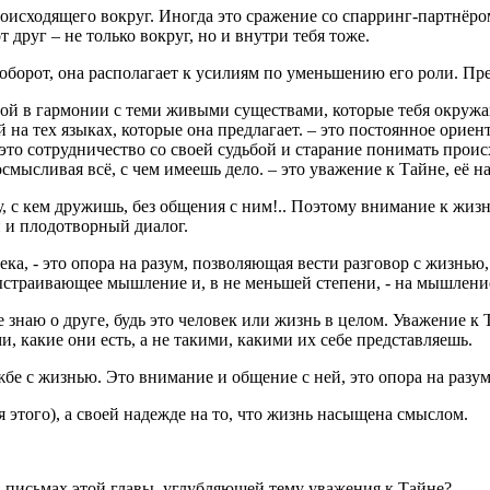
исходящего вокруг. Иногда это сражение со спарринг-партнёром.
 друг – не только вокруг, но и внутри тебя тоже.
борот, она располагает к усилиям по уменьшению его роли. Пре
бой в гармонии с теми живыми существами, которые тебя окружают
ей на тех языках, которые она предлагает. – это постоянное орие
– это сотрудничество со своей судьбой и старание понимать про
осмысливая всё, с чем имеешь дело. – это уважение к Тайне, её
, с кем дружишь, без общения с ним!.. Поэтому внимание к жизни
й и плодотворный диалог.
ка, - это опора на разум, позволяющая вести разговор с жизнью,
выстраивающее мышление и, в не меньшей степени, - на мышлени
е знаю о друге, будь это человек или жизнь в целом. Уважение к 
, какие они есть, а не такими, какими их себе представляешь.
бе с жизнью. Это внимание и общение с ней, это опора на разум
 этого), а своей надежде на то, что жизнь насыщена смыслом.
в письмах этой главы, углубляющей тему уважения к Тайне?