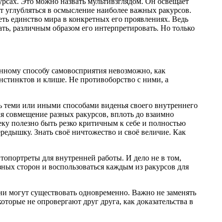
рсах. Это можно назвать мультивзглядом. Он освещает
ет углубляться в осмысление наиболее важных ракурсов.
еть единство мира в конкретных его проявлениях. Ведь
ть, различным образом его интерпретировать. Но только
енному способу самовосприятия невозможно, как
нстинктов и клише. Не противоборство с ними, а
ть теми или иными способами виденья своего внутреннего
для совмещение разных ракурсов, вплоть до взаимно
овеку полезно быть резко критичным к себе и полностью
редышку. Знать своё ничтожество и своё величие. Как
топортреты для внутренней работы. И дело не в том,
азных сторон и воспользоваться каждым из ракурсов для
они могут существовать одновременно. Важно не заменять
оторые не опровергают друг друга, как доказательства в