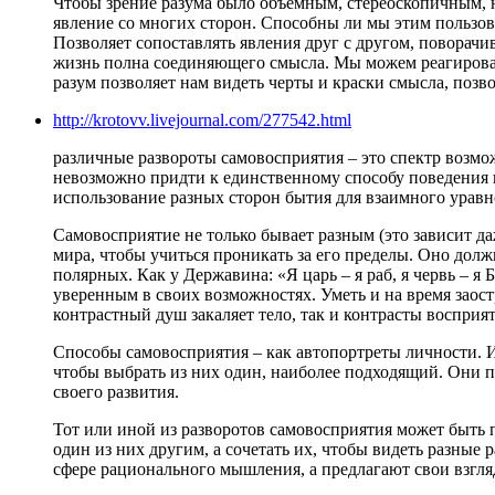
Чтобы зрение разума было объёмным, стереоскопичным, н
явление со многих сторон. Способны ли мы этим пользова
Позволяет сопоставлять явления друг с другом, поворачи
жизнь полна соединяющего смысла. Мы можем реагировать
разум позволяет нам видеть черты и краски смысла, позв
http://krotovv.livejournal.com/277542.html
различные развороты самовосприятия – это спектр возмо
невозможно придти к единственному способу поведения в
использование разных сторон бытия для взаимного урав
Самовосприятие не только бывает разным (это зависит д
мира, чтобы учиться проникать за его пределы. Оно долж
полярных. Как у Державина: «Я царь – я раб, я червь – я
уверенным в своих возможностях. Уметь и на время заост
контрастный душ закаляет тело, так и контрасты восприя
Способы самовосприятия – как автопортреты личности. Их
чтобы выбрать из них один, наиболее подходящий. Они по
своего развития.
Тот или иной из разворотов самовосприятия может быть 
один из них другим, а сочетать их, чтобы видеть разные 
сфере рационального мышления, а предлагают свои взгл