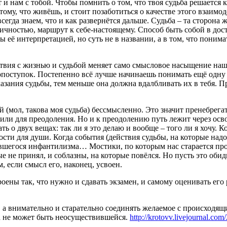
и нам с тобой. Чтобы помнить о том, что твоя судьба решается к
ому, что живёшь, и стоит позаботиться о качестве этого взаимо
сегда знаем, что и как развернётся дальше. Судьба – та сторона 
ичностью, маршрут к себе-настоящему. Способ быть собой в дост
 её интерпретацией, но суть не в названии, а в том, что понима
ствия с жизнью и судьбой меняет само смысловое насыщение на
опоступок. Постепенно всё лучше начинаешь понимать ещё одну 
азания судьбы, тем меньше она должна вдалбливать их в тебя. 
ой (мол, такова моя судьба) бессмысленно. Это значит пренебрега
я или для преодоления. Но и к преодолению путь лежит через осво
ать о двух вещах: так ли я это делаю и вообще – того ли я хочу.
ности для души. Когда события (действия судьбы, на которые на
нувшегося инфантилизма… Мостики, по которым нас старается про
ые не принял, и соблазны, на которые повёлся. Но пусть это о
, если смысл его, наконец, усвоен.
оены так, что нужно и сдавать экзамен, и самому оценивать его
 а внимательно и старательно соединять желаемое с происходящ
ьба не может быть неосуществившейся.
http://krotovv.livejournal.co