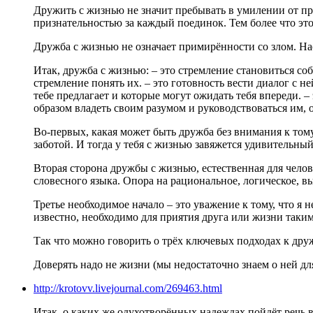
Дружить с жизнью не значит пребывать в умилении от про
признательностью за каждый поединок. Тем более что этот
Дружба с жизнью не означает примирённости со злом. Нао
Итак, дружба с жизнью: – это стремление становиться со
стремление понять их. – это готовность вести диалог с н
тебе предлагает и которые могут ожидать тебя впереди. 
образом владеть своим разумом и руководствоваться им, 
Во-первых, какая может быть дружба без внимания к тому
заботой. И тогда у тебя с жизнью завяжется удивительны
Вторая сторона дружбы с жизнью, естественная для челове
словесного языка. Опора на рациональное, логическое, 
Третье необходимое начало – это уважение к тому, что я н
известно, необходимо для приятия друга или жизни такими
Так что можно говорить о трёх ключевых подходах к друж
Доверять надо не жизни (мы недостаточно знаем о ней для
http://krotovv.livejournal.com/269463.html
Итак, о каких же одухотворённых надеждах пойдёт речь 