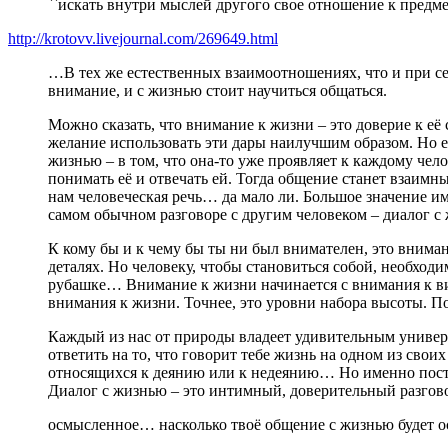
``искать внутри мыслей другого свое отношение к предме
http://krotovv.livejournal.com/269649.html
…В тех же естественных взаимоотношениях, что и при сер
внимание, и с жизнью стоит научиться общаться.
Можно сказать, что внимание к жизни – это доверие к её
желание использовать эти дары наилучшим образом. Но е
жизнью – в том, что она-то уже проявляет к каждому челов
понимать её и отвечать ей. Тогда общение станет взаимны
нам человеческая речь… да мало ли. Большое значение им
самом обычном разговоре с другим человеком – диалог с 
К кому бы и к чему бы ты ни был внимателен, это вним
деталях. Но человеку, чтобы становиться собой, необход
рубашке… Внимание к жизни начинается с внимания к ви
внимания к жизни. Точнее, это уровни набора высоты. 
Каждый из нас от природы владеет удивительным универс
ответить на то, что говорит тебе жизнь на одном из св
относящихся к деянию или к недеянию… Но именно поступ
Диалог с жизнью – это интимный, доверительный разгово
осмысленное… насколько твоё общение с жизнью будет ос