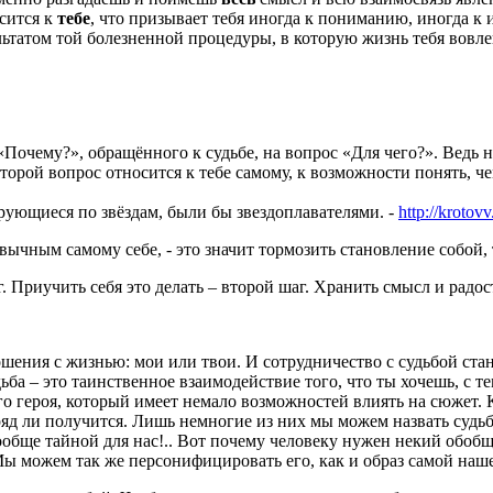
осится к
тебе
, что призывает тебя иногда к пониманию, иногда к 
атом той болезненной процедуры, в которую жизнь тебя вовлекла 
«Почему?», обращённого к судьбе, на вопрос «Для чего?». Ведь 
торой вопрос относится к тебе самому, к возможности понять, ч
рующиеся по звёздам, были бы звездоплавателями. -
http://krotov
ривычным самому себе, - это значит тормозить становление собой
. Приучить себя это делать – второй шаг. Хранить смысл и радос
ношения с жизнью: мои или твои. И сотрудничество с судьбой с
ьба – это таинственное взаимодействие того, что ты хочешь, с те
ого героя, который имеет немало возможностей влиять на сюжет.
вряд ли получится. Лишь немногие из них мы можем назвать судьб
вообще тайной для нас!.. Вот почему человеку нужен некий обо
ы можем так же персонифицировать его, как и образ самой наш