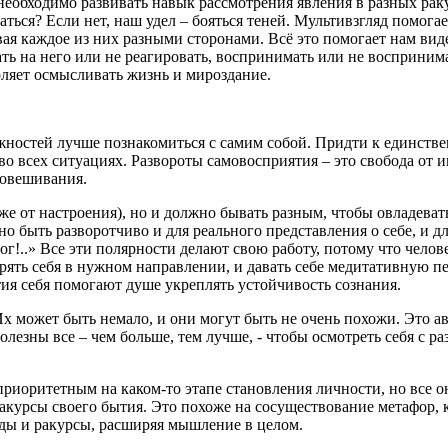
еобходимо развивать навык рассмотрения явления в разных раку
ться? Если нет, наш удел – бояться теней. Мультивзгляд помога
вая каждое из них разными сторонами. Всё это помогает нам вид
 на него или не реагировать, воспринимать или не воспринима
оляет осмысливать жизнь и мироздание.
жностей лучше познакомиться с самим собой. Придти к единств
о всех ситуациях. Развороты самовосприятия – это свобода от и
новешивания.
аже от настроения), но и должно бывать разным, чтобы овладева
но быть разворотчиво и для реального представления о себе, и 
 Бог!..» Все эти полярности делают свою работу, потому что чел
рять себя в нужном направлении, и давать себе медитативную пе
тия себя помогают душе укреплять устойчивость сознания.
 может быть немало, и они могут быть не очень похожи. Это ав
лезны все – чем больше, тем лучше, - чтобы осмотреть себя с р
приоритетным на каком-то этапе становления личности, но все 
ракурсы своего бытия. Это похоже на сосуществование метафор, к
яды и ракурсы, расширяя мышление в целом.